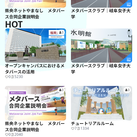
県央ネットやまなし メタバー
メタバースクラブ｜岐阜女子大
ス合同企業説明会
学
HOT
0
オープンキャンパスにおけるメ
メタバースクラブ｜岐阜女子大
タバースの活用
学
0
5230
0
0
県央ネットやまなし メタバー
チュートリアルルーム
7
1334
ス合同企業説明会
0
2040