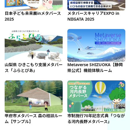
日本子ども未来展inメタバース
メタバースキャリアEXPO in
2025
NIIGATA 2025
山梨県 ひきこもり支援メタバー
Metaverse SHIZUOKA【静岡
ス「ふらとぴあ」
県公式】機能体験ルーム
甲府市メタバース 森の相談ルー
市制施行70年記念式典「つなが
ム【サンプル】
る河内長野メタバース」